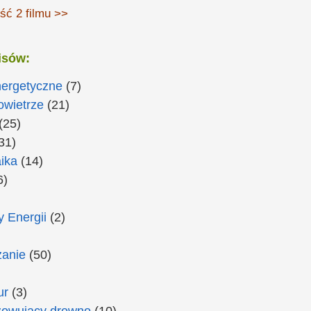
ść 2 filmu >>
isów:
nergetyczne
(7)
owietrze
(21)
(25)
31)
ika
(14)
6)
 Energii
(2)
anie
(50)
ur
(3)
zowujący drewno
(10)