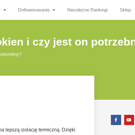
i
Dofinansowania
Niezależne Rankingi
Sklep
okien i czy jest on potrzeb
 potrzebny?
a lepszą izolację termiczną. Dzięki