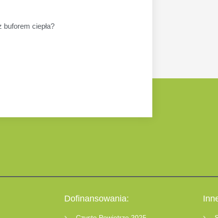
 buforem ciepła?
Dofinansowania:
Inn
Czyste Powietrze 2025
S