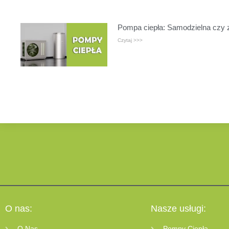
Pompa ciepła: Samodzielna czy z
Czytaj >>>
O nas:
Nasze usługi:
O Nas
Pompy Ciepła