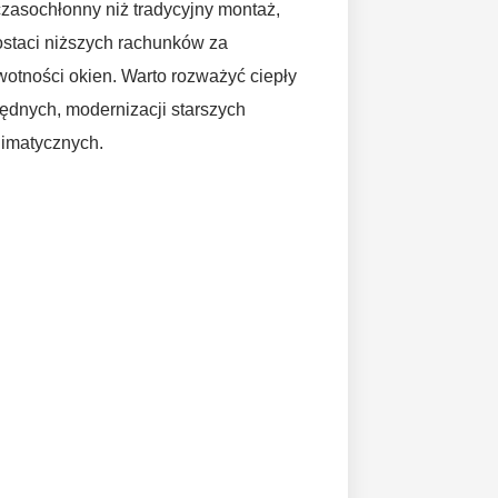
czasochłonny niż tradycyjny montaż,
ostaci niższych rachunków za
otności okien. Warto rozważyć ciepły
dnych, modernizacji starszych
limatycznych.