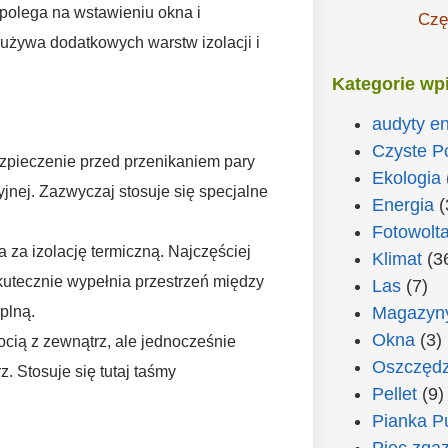
polega na wstawieniu okna i
Czę
 używa dodatkowych warstw izolacji i
Kategorie wp
audyty e
Czyste P
zpieczenie przed przenikaniem pary
Ekologia
jnej. Zazwyczaj stosuje się specjalne
Energia
(
Fotowolta
a za izolację termiczną. Najczęściej
Klimat
(3
skutecznie wypełnia przestrzeń między
Las
(7)
plną.
Magazyny
Okna
(3)
gocią z zewnątrz, ale jednocześnie
Oszczędz
 Stosuje się tutaj taśmy
Pellet
(9)
Pianka P
Piec zga