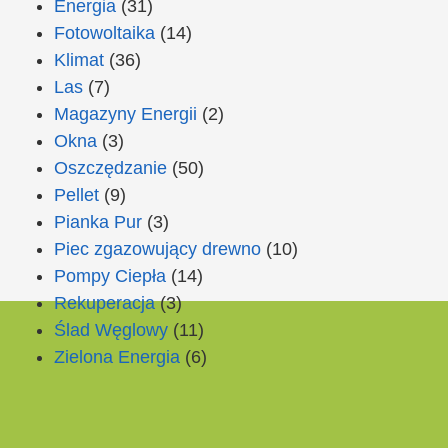
Energia
(31)
Fotowoltaika
(14)
Klimat
(36)
Las
(7)
Magazyny Energii
(2)
Okna
(3)
Oszczędzanie
(50)
Pellet
(9)
Pianka Pur
(3)
Piec zgazowujący drewno
(10)
Pompy Ciepła
(14)
Rekuperacja
(3)
Ślad Węglowy
(11)
Zielona Energia
(6)