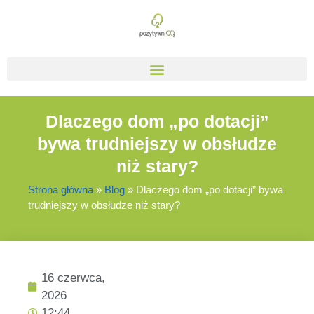
Dlaczego dom „po dotacji”
bywa trudniejszy w obsłudze
niż stary?
Strona główna
»
Blog
»
Dlaczego dom „po dotacji” bywa
trudniejszy w obsłudze niż stary?
16 czerwca,
2026
12:44