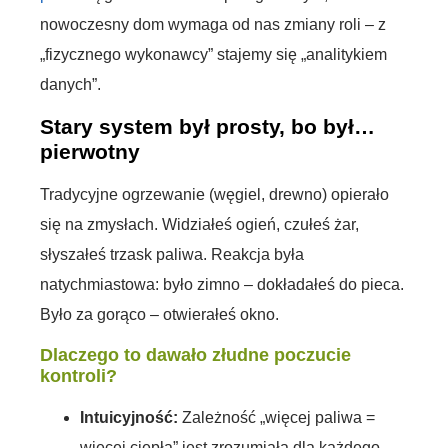
nowoczesny dom wymaga od nas zmiany roli – z
„fizycznego wykonawcy” stajemy się „analitykiem
danych”.
Stary system był prosty, bo był…
pierwotny
Tradycyjne ogrzewanie (węgiel, drewno) opierało
się na zmysłach. Widziałeś ogień, czułeś żar,
słyszałeś trzask paliwa. Reakcja była
natychmiastowa: było zimno – dokładałeś do pieca.
Było za gorąco – otwierałeś okno.
Dlaczego to dawało złudne poczucie
kontroli?
Intuicyjność:
Zależność „więcej paliwa =
więcej ciepła” jest zrozumiała dla każdego.