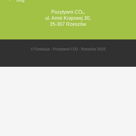
Blog
Pozytywni CO₂,
ul. Armii Krajowej 30,
35-307 Rzeszów
© Fundacja - Pozytywni CO2 - Rzeszów 2025