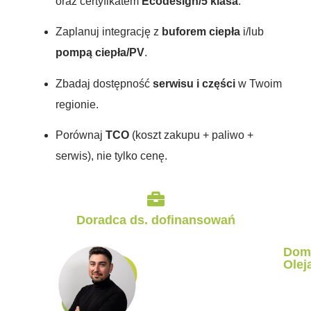
oraz certyfikatem
Ecodesign/5 klasa
.
Zaplanuj integrację z
buforem ciepła
i/lub
pompą ciepła/PV
.
Zbadaj dostępność
serwisu i części
w Twoim
regionie.
Porównaj
TCO
(koszt zakupu + paliwo +
serwis), nie tylko cenę.
Doradca ds. dofinansowań
Dom
Olej