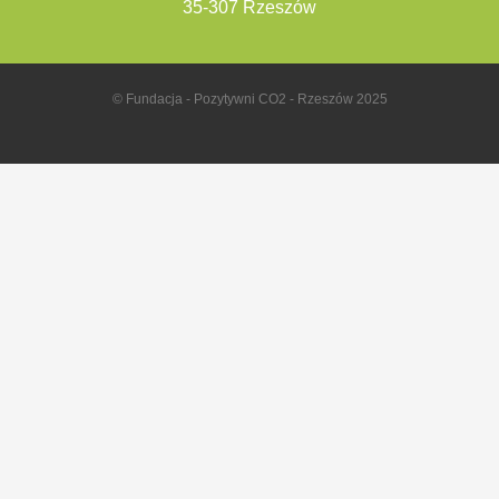
35-307 Rzeszów
© Fundacja - Pozytywni CO2 - Rzeszów 2025