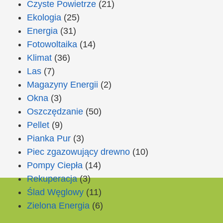
Czyste Powietrze
(21)
Ekologia
(25)
Energia
(31)
Fotowoltaika
(14)
Klimat
(36)
Las
(7)
Magazyny Energii
(2)
Okna
(3)
Oszczędzanie
(50)
Pellet
(9)
Pianka Pur
(3)
Piec zgazowujący drewno
(10)
Pompy Ciepła
(14)
Rekuperacja
(3)
Ślad Węglowy
(11)
Zielona Energia
(6)