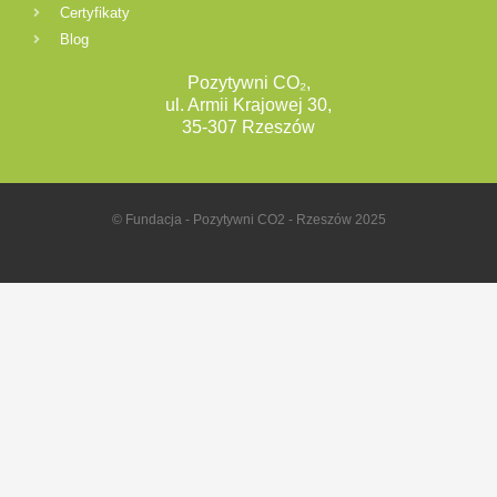
Certyfikaty
Blog
Pozytywni CO₂,
ul. Armii Krajowej 30,
35-307 Rzeszów
© Fundacja - Pozytywni CO2 - Rzeszów 2025