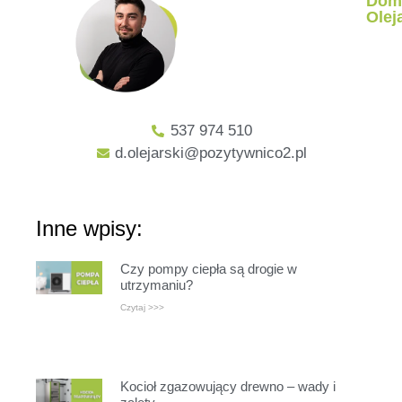
Dom
Olej
537 974 510
d.olejarski@pozytywnico2.pl
Inne wpisy:
Czy pompy ciepła są drogie w
utrzymaniu?
Czytaj >>>
Kocioł zgazowujący drewno – wady i