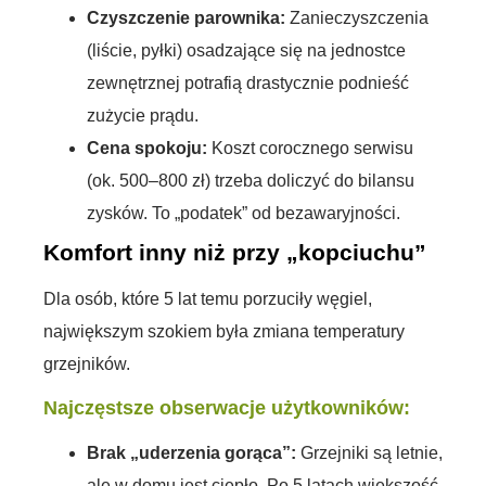
Czyszczenie parownika:
Zanieczyszczenia
(liście, pyłki) osadzające się na jednostce
zewnętrznej potrafią drastycznie podnieść
zużycie prądu.
Cena spokoju:
Koszt corocznego serwisu
(ok. 500–800 zł) trzeba doliczyć do bilansu
zysków. To „podatek” od bezawaryjności.
Komfort inny niż przy „kopciuchu”
Dla osób, które 5 lat temu porzuciły węgiel,
największym szokiem była zmiana temperatury
grzejników.
Najczęstsze obserwacje użytkowników:
Brak „uderzenia gorąca”:
Grzejniki są letnie,
ale w domu jest ciepło. Po 5 latach większość