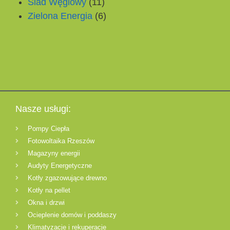
Ślad Węglowy
(11)
Zielona Energia
(6)
Nasze usługi:
Pompy Ciepła
Fotowoltaika Rzeszów
Magazyny energii
Audyty Energetyczne
Kotły zgazowujące drewno
Kotły na pellet
Okna i drzwi
Ocieplenie domów i poddaszy
Klimatyzacje i rekuperacje