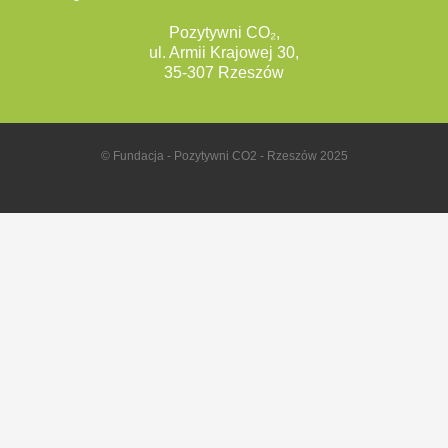
Pozytywni CO₂,
ul. Armii Krajowej 30,
35-307 Rzeszów
© Fundacja - Pozytywni CO2 - Rzeszów 2025