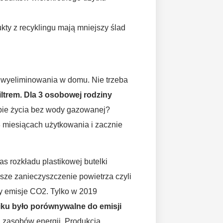
kty z recyklingu mają mniejszy ślad
o wyeliminowania w domu. Nie trzeba
iltrem. Dla 3 osobowej rodziny
bie życia bez wody gazowanej?
8 miesiącach użytkowania i zacznie
s rozkładu plastikowej butelki
jsze zanieczyszczenie powietrza czyli
my emisje CO2. Tylko w 2019
stiku było porównywalne do emisji
a zasobów energii. Produkcja