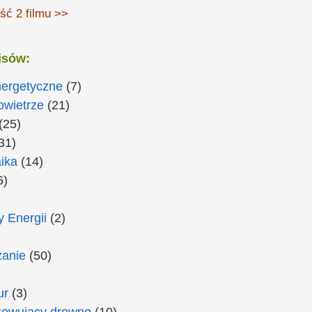
ść 2 filmu >>
isów:
nergetyczne
(7)
owietrze
(21)
(25)
31)
ika
(14)
6)
 Energii
(2)
anie
(50)
ur
(3)
zowujący drewno
(10)