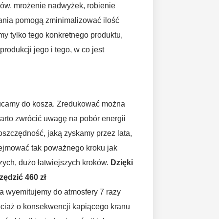
ów, mrożenie nadwyżek, robienie
łania pomogą zminimalizować ilość
y tylko tego konkretnego produktu,
rodukcji jego i tego, w co jest
rzucamy do kosza. Zredukować można
arto zwrócić uwagę na pobór energii
to oszczędność, jaką zyskamy przez lata,
odejmować tak poważnego kroku jak
ych, dużo łatwiejszych kroków.
Dzięki
ędzić 460 zł
ia wyemitujemy do atmosfery 7 razy
ociaż o konsekwencji kapiącego kranu