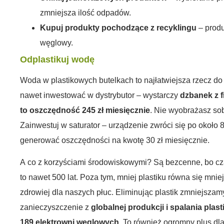
zmniejsza ilość odpadów.
Kupuj produkty pochodzące z recyklingu
– produ
węglowy.
Odplastikuj wodę
Woda w plastikowych butelkach to najłatwiejsza rzecz d
nawet inwestować w dystrybutor – wystarczy
dzbanek z f
to oszczędność 245 zł miesięcznie
. Nie wyobrażasz so
Zainwestuj w saturator – urządzenie zwróci się po około 
generować oszczędności na kwotę 30 zł miesięcznie.
A co z korzyściami środowiskowymi? Są bezcenne, bo cza
to nawet 500 lat. Poza tym, mniej plastiku równa się mnie
zdrowiej dla naszych płuc. Eliminując plastik zmniejsza
zanieczyszczenie z
globalnej produkcji i spalania pla
189 elektrowni węglowych
. To również ogromny plus dl