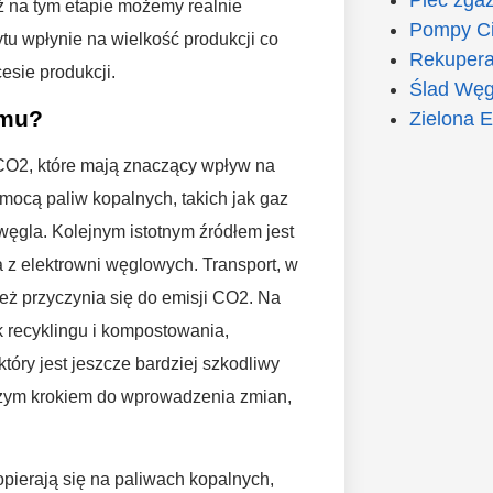
ż na tym etapie możemy realnie
Pompy Ci
ytu wpłynie na wielkość produkcji co
Rekupera
esie produkcji.
Ślad Węg
omu?
Zielona E
 CO2, które mają znaczący wpływ na
ocą paliw kopalnych, takich jak gaz
węgla. Kolejnym istotnym źródłem jest
a z elektrowni węglowych. Transport, w
ż przyczynia się do emisji CO2. Na
k recyklingu i kompostowania,
tóry jest jeszcze bardziej szkodliwy
wszym krokiem do wprowadzenia zmian,
pierają się na paliwach kopalnych,