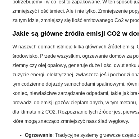
potrzebujemy i w co jest to zapakowane. W ten sposób ju
zmniejszyć ilość śmieci. Ale i nie tylko. Zmniejszenie pop
za tym idzie, zmniejszy się ilość emitowanego Co2 w proc
Jakie są główne źródła emisji CO2 w d
W naszych domach istnieje kilka głównych źródeł emisji
środowisko. Przede wszystkim, ogrzewanie domów za pom
ziemny czy olej opałowy, generuje duże ilości dwutlenku 
zużycie energii elektrycznej, zwłaszcza jeśli pochodzi on
tym codzienne dojazdy samochodami spalinowymi, równie
koniec, niewłaściwe zarządzanie odpadami, takie jak bra
prowadzi do emisji gazów cieplarnianych, w tym metanu, k
dla klimatu niż CO2. Rozpoznanie tych źródeł jest pier
które mogą znacząco zmniejszyć nasz ślad węglowy.
Ogrzewanie
: Tradycyjne systemy grzewcze często o