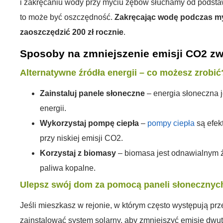
i zakręcaniu wody przy myciu zębów słuchamy od podstaw
to może być oszczędność.
Zakręcając wodę podczas m
zaoszczędzić 200 zł rocznie
.
Sposoby na zmniejszenie emisji CO2 z
Alternatywne źródła energii – co możesz zrobić
Zainstaluj panele słoneczne
– energia słoneczna 
energii.
Wykorzystaj pompę ciepła
–
pompy ciepła
są efe
przy niskiej emisji CO2.
Korzystaj z biomasy
– biomasa jest odnawialnym ź
paliwa kopalne.
Ulepsz swój dom za pomocą paneli słonecznyc
Jeśli mieszkasz w rejonie, w którym często występują pr
zainstalować system solarny, aby zmniejszyć emisję dwu