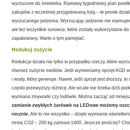
wyrzucone do śmietnika. Ramowy tygodniowy plan posiłk
zakupów z wcześniej przygotowaną listą – te proste dzia
wyrzucanego jedzenia. Wyrzucając jedzenie nie marnujem
ale też wszystkie surowce, które zostały wykorzystane do p
zapakowany. Warto o tym pamiętać.
Redukuj zużycie
Redukcja działa nie tylko w przypadku rzeczy, które wy
również zużycie mediów. Jeśli wymieniamy sprzęt AGD w
i wody, który generuje. Nawet, jeśli sprzęt jest droższy, 
często przewyższy różnicę. Ale wcale nie trzeba dziś p
wymiana zmywarki czy lodówki. Można zacząć od mniejsz
zamianie zwykłych żarówek na LEDowe możemy oszcz
rocznie.
Ale to nie wszystko – dzięki wymianie oświetlen
mniej CO2 – 200 kg zamiast 1400. Jeszcze prościej? Ch