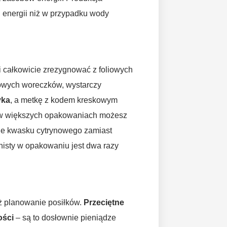
j energii niż w przypadku wody
 całkowicie zrezygnować z foliowych
zowych woreczków, wystarczy
yka
, a metkę z kodem kreskowym
b w większych opakowaniach możesz
ie kwasku cytrynowego zamiast
nisty w opakowaniu jest dwa razy
ż planowanie posiłków.
Przeciętne
ości
– są to dosłownie pieniądze