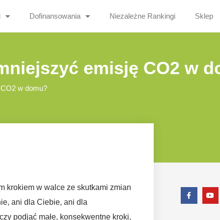
i
Dofinansowania
Niezależne Rankingi
Sklep
zmniejszyć emisję CO2 w 
ję CO2 w domu?
m krokiem w walce ze skutkami zmian
e, ani dla Ciebie, ani dla
zy podjąć małe, konsekwentne kroki,