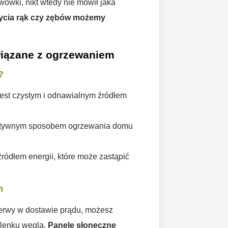
ówki, nikt wtedy nie mówił jaka
ycia rąk czy zębów możemy
wiązane z ogrzewaniem
?
jest czystym i odnawialnym źródłem
ktywnym sposobem ogrzewania domu
ródłem energii, które może zastąpić
h
zerwy w dostawie prądu, możesz
tlenku węgla.
Panele słoneczne