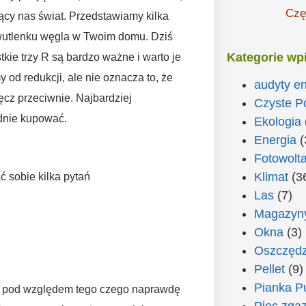
Czę
ący nas świat. Przedstawiamy kilka
wutlenku węgla w Twoim domu. Dziś
Kategorie wp
ie trzy R są bardzo ważne i warto je
 od redukcji, ale nie oznacza to, że
audyty e
cz przeciwnie. Najbardziej
Czyste P
ądnie kupować.
Ekologia
Energia
(
Fotowolta
Klimat
(3
 sobie kilka pytań
Las
(7)
Magazyny
Okna
(3)
Oszczędz
Pellet
(9)
Pianka P
 – pod względem tego czego naprawdę
Piec zga