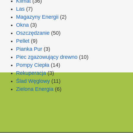
Klimat
(36)
Las
(7)
Magazyny Energii
(2)
Okna
(3)
Oszczędzanie
(50)
Pellet
(9)
Pianka Pur
(3)
Piec zgazowujący drewno
(10)
Pompy Ciepła
(14)
Rekuperacja
(3)
Ślad Węglowy
(11)
Zielona Energia
(6)