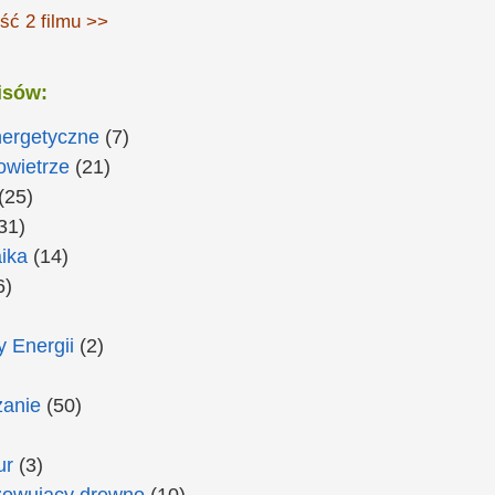
ść 2 filmu >>
isów:
nergetyczne
(7)
owietrze
(21)
(25)
31)
ika
(14)
6)
 Energii
(2)
anie
(50)
ur
(3)
zowujący drewno
(10)