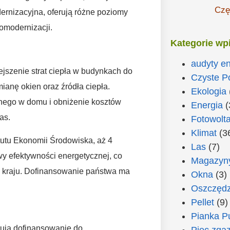
Czę
ernizacyjna, oferują różne poziomy
omodernizacji.
Kategorie wp
audyty e
jszenie strat ciepła w budynkach do
Czyste P
ianę okien oraz źródła ciepła.
Ekologia
cznego w domu i obniżenie kosztów
Energia
(
as.
Fotowolta
Klimat
(3
utu Ekonomii Środowiska, aż 4
Las
(7)
 efektywności energetycznej, co
Magazyny
 kraju. Dofinansowanie państwa ma
Okna
(3)
Oszczędz
Pellet
(9)
Pianka P
erują dofinansowanie do
Piec zga