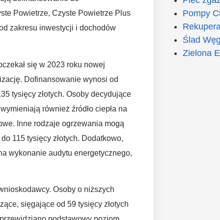
Pompy Ci
ste Powietrze, Czyste Powietrze Plus
Rekupera
od zakresu inwestycji i dochodów
Ślad Węg
Zielona E
czekał się w 2023 roku nowej
nizację. Dofinansowanie wynosi od
35 tysięcy złotych. Osoby decydujące
wymieniają również źródło ciepła na
sowe. Inne rodzaje ogrzewania mogą
do 115 tysięcy złotych. Dodatkowo,
na wykonanie audytu energetycznego,
wnioskodawcy. Osoby o niższych
ące, sięgające od 59 tysięcy złotych
ch przewidziano podstawowy poziom