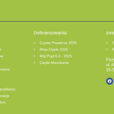
Dofinansowania:
Inn
Czyste Powietrze 2025
S
e
Moje Ciepło 2025
R
ów
Mój Prąd 6.0 - 2025
Poz
Ciepłe Mieszkanie
ul. 
drewno
35-
 poddaszy
eracje
firm