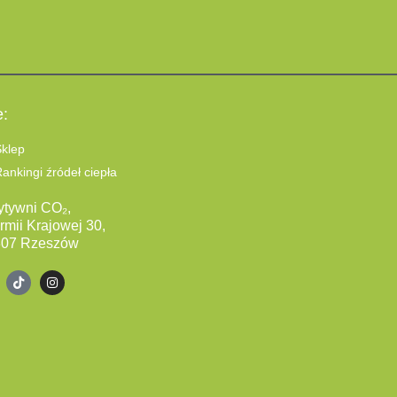
e:
klep
ankingi źródeł ciepła
ytywni CO₂,
Armii Krajowej 30,
307 Rzeszów