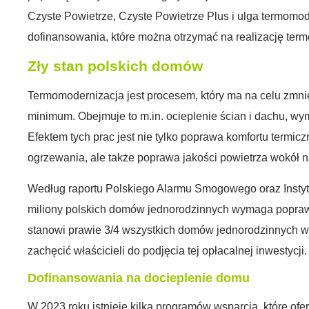
Czyste Powietrze, Czyste Powietrze Plus i ulga termomod
dofinansowania, które można otrzymać na realizację term
Zły stan polskich domów
Termomodernizacja jest procesem, który ma na celu zmnie
minimum. Obejmuje to m.in. ocieplenie ścian i dachu, wym
Efektem tych prac jest nie tylko poprawa komfortu termi
ogrzewania, ale także poprawa jakości powietrza wokół n
Według raportu Polskiego Alarmu Smogowego oraz Instyt
miliony polskich domów jednorodzinnych wymaga poprawy
stanowi prawie 3/4 wszystkich domów jednorodzinnych w
zachęcić właścicieli do podjęcia tej opłacalnej inwestycji.
Dofinansowania na docieplenie domu
W 2023 roku istnieje kilka programów wsparcia, które of