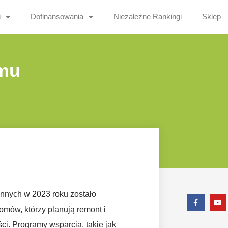
i
Dofinansowania
Niezależne Rankingi
Sklep
omu
nnych w 2023 roku zostało
omów, którzy planują remont i
i. Programy wsparcia, takie jak