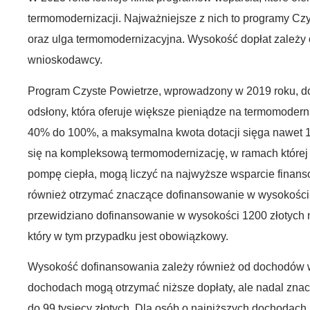
termomodernizacji. Najważniejsze z nich to programy Czy
oraz ulga termomodernizacyjna. Wysokość dopłat zależy 
wnioskodawcy.
Program Czyste Powietrze, wprowadzony w 2019 roku, do
odsłony, która oferuje większe pieniądze na termomoder
40% do 100%, a maksymalna kwota dotacji sięga nawet 1
się na kompleksową termomodernizację, w ramach której 
pompę ciepła, mogą liczyć na najwyższe wsparcie finan
również otrzymać znaczące dofinansowanie w wysokości 
przewidziano dofinansowanie w wysokości 1200 złotych 
który w tym przypadku jest obowiązkowy.
Wysokość dofinansowania zależy również od dochodów 
dochodach mogą otrzymać niższe dopłaty, ale nadal znacz
do 99 tysięcy złotych. Dla osób o najniższych dochoda