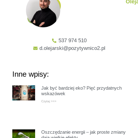
Olej
537 974 510
d.olejarski@pozytywnico2.pl
Inne wpisy:
Jak być bardziej eko? Pięć przydatnych
wskazówek
Czytaj >>>
Oszczędzanie energii – jak proste zmiany
dają wielkie efekty