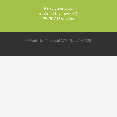
Pozytywni CO₂,
ul. Armii Krajowej 30,
35-307 Rzeszów
© Fundacja - Pozytywni CO2 - Rzeszów 2025