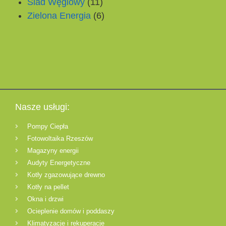
Ślad Węglowy
(11)
Zielona Energia
(6)
Nasze usługi:
Pompy Ciepła
Fotowoltaika Rzeszów
Magazyny energii
Audyty Energetyczne
Kotły zgazowujące drewno
Kotły na pellet
Okna i drzwi
Ocieplenie domów i poddaszy
Klimatyzacje i rekuperacje