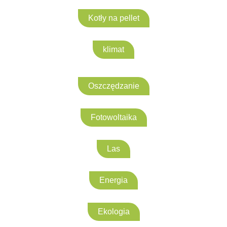
Kotły na pellet
klimat
Oszczędzanie
Fotowoltaika
Las
Energia
Ekologia