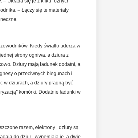
 – Układa się je z kilku różnych
odnika. – Łączy się te materiały
oneczne.
rzewodników. Kiedy światło uderza w
jednej strony ogniwa, a dziura z
akowo. Dziury mają ładunek dodatni, a
magnesy o przeciwnych biegunach i
sc w dziurach, a dziury pragną być
ryzacją” komórki. Dodatnie ładunki w
zczone razem, elektrony i dziury są
adają do dziur i wypełniają je, a dwie