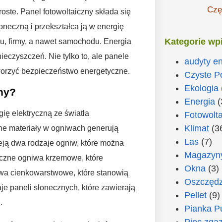
Czę
roste. Panel fotowoltaiczny składa się
oneczną i przekształca ją w energię
Kategorie wp
mu, firmy, a nawet samochodu. Energia
eczyszczeń. Nie tylko to, ale panele
audyty e
tworzyć bezpieczeństwo energetyczne.
Czyste P
Ekologia
zny?
Energia
(
gię elektryczną ze światła
Fotowolta
Klimat
(3
ne materiały w ogniwach generują
Las
(7)
eją dwa rodzaje ogniw, które można
Magazyny
liczne ogniwa krzemowe, które
Okna
(3)
iwa cienkowarstwowe, które stanowią
Oszczędz
je paneli słonecznych, które zawierają
Pellet
(9)
.
Pianka P
Piec zga