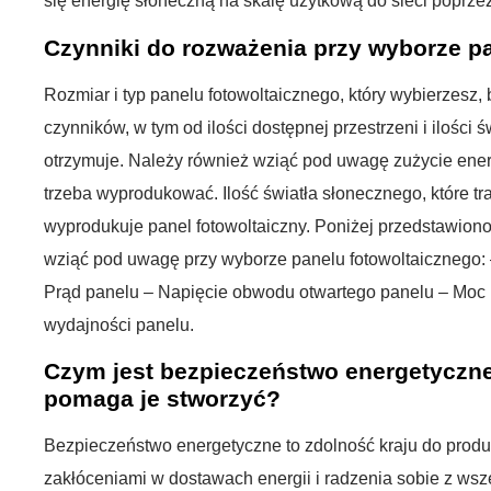
się energię słoneczną na skalę użytkową do sieci poprzez
Czynniki do rozważenia przy wyborze p
Rozmiar i typ panelu fotowoltaicznego, który wybierzesz, 
czynników, w tym od ilości dostępnej przestrzeni i ilości 
otrzymuje. Należy również wziąć pod uwagę zużycie energii
trzeba wyprodukować. Ilość światła słonecznego, które traf
wyprodukuje panel fotowoltaiczny. Poniżej przedstawiono 
wziąć pod uwagę przy wyborze panelu fotowoltaicznego:
Prąd panelu – Napięcie obwodu otwartego panelu – Moc
wydajności panelu.
Czym jest bezpieczeństwo energetyczne 
pomaga je stworzyć?
Bezpieczeństwo energetyczne to zdolność kraju do produk
zakłóceniami w dostawach energii i radzenia sobie z wsz