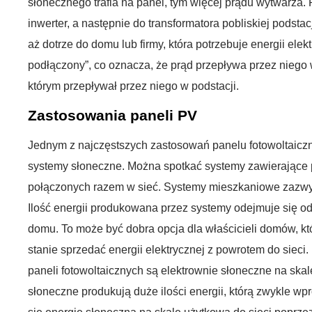
słonecznego trafia na panel, tym więcej prądu wytwarza.
inwerter, a następnie do transformatora pobliskiej podstac
aż dotrze do domu lub firmy, która potrzebuje energii elek
podłączony”, co oznacza, że prąd przepływa przez niego
którym przepływał przez niego w podstacji.
Zastosowania paneli PV
Jednym z najczęstszych zastosowań panelu fotowoltaic
systemy słoneczne. Można spotkać systemy zawierające p
połączonych razem w sieć. Systemy mieszkaniowe zazwyc
Ilość energii produkowana przez systemy odejmuje się od
domu. To może być dobra opcja dla właścicieli domów, któ
stanie sprzedać energii elektrycznej z powrotem do sie
paneli fotowoltaicznych są elektrownie słoneczne na ska
słoneczne produkują duże ilości energii, którą zwykle wp