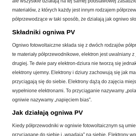
ale wszystkie działają na tej samej podstawowej zasadzie:
materiałów, z których każdy jest innym rodzajem półprzew
półprzewodzące w taki sposób, że działają jak ogniwo sł
Składniki ogniwa PV
Ogniwo fotowoltaiczne składa się z dwóch rodzajów półp
te materiały półprzewodnikowe, elektron jest uwalniany z 
drugiej. Te dwie pary elektron-dziura nie tworzą się jedn
elektrony ujemny. Elektrony i dziury zachowują się jak 
przyciągają się do siebie. Elektrony dążą do zajęcia miej
wypełnione elektronami. To przyciąganie nazywamy „pola
ogniwie nazywamy „napięciem bias”.
Jak działają ogniwa PV
Kiedy półprzewodniki w ogniwie fotowoltaicznym są umies
przyciągane do siebie i „wpadają” na siebie. Elektrony wp