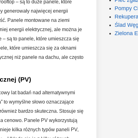
ooftop – są to duże panele, które
Pompy Ci
by generowały najwięcej energii
Rekupera
ieść. Panele montowane na ziemi
Ślad Węg
ej energii elektrycznej, ale można je
Zielona E
 – są to panele, które umieszcza się
ele, które umieszcza się za oknami
cznej niż panele na dachu, ale często
cznej (PV)
ńcowy lat badań nad alternatywnymi
ka” to wymyślne słowo oznaczające
 również bardzo skuteczna. Stosuje się
tępna cenowo. Panele PV wykorzystują
tnieje kilka różnych typów paneli PV,