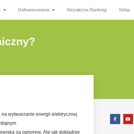
i
Dofinansowania
Niezależne Rankingi
Sklep
aiczny?
 na wytwarzanie energii elektrycznej
wydajnym
dowiska są ogromne. Ale jak dokładnie