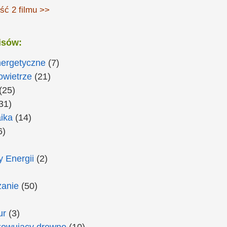
ść 2 filmu >>
isów:
nergetyczne
(7)
owietrze
(21)
(25)
31)
ika
(14)
6)
 Energii
(2)
anie
(50)
ur
(3)
zowujący drewno
(10)