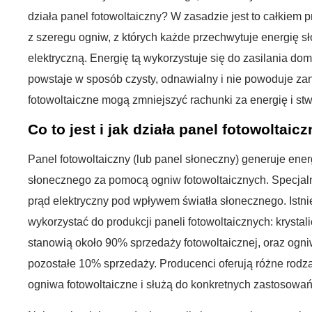
działa panel fotowoltaiczny? W zasadzie jest to całkiem p
z szeregu ogniw, z których każde przechwytuje energię sł
elektryczną. Energię tą wykorzystuje się do zasilania do
powstaje w sposób czysty, odnawialny i nie powoduje zani
fotowoltaiczne mogą zmniejszyć rachunki za energię i s
Co to jest i jak działa panel fotowoltaic
Panel fotowoltaiczny (lub panel słoneczny) generuje ener
słonecznego za pomocą ogniw fotowoltaicznych. Specjal
prąd elektryczny pod wpływem światła słonecznego. Istni
wykorzystać do produkcji paneli fotowoltaicznych: krysta
stanowią około 90% sprzedaży fotowoltaicznej, oraz ogn
pozostałe 10% sprzedaży. Producenci oferują różne rodza
ogniwa fotowoltaiczne i służą do konkretnych zastosowań