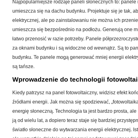
Najpopularniejsze rodzaje paneli słonecznych to: panele r
umieszcza się na dachu budynku. Projektuje się je tak, a
elektrycznej, ale po zainstalowaniu nie można ich przen
umieszcza się bezpośrednio na podłożu. Generują one mni
łatwo przenosić w razie potrzeby. Panele półprzezroczyste
za oknami budynku i są widoczne od wewnątrz. Są to pan
budynku. Te panele mogą generować mniej energii elektry
są tańsze.
Wprowadzenie do technologii fotowoltai
Kiedy patrzysz na panel fotowoltaiczny, widzisz efekt ko
źródłami energii. Jak można się spodziewać, „fotowoltai
energię słoneczną. Technologia ta jest bardzo prosta, ale
ją od wielu lat, a dopiero teraz staje się bardziej przys
światło słoneczne do wytwarzania energii elektrycznej. Is