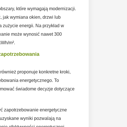
obszary, które wymagają modernizacji.
, jak wymiana okien, drzwi lub
zużycie energii. Na przykład w
owanie może wynosić nawet 300
 kWh/m².
zapotrzebowania
 również proponuje konkretne kroki,
zebowania energetycznego. To
ejmować świadome decyzje dotyczące
yć zapotrzebowanie energetyczne
a uzyskane wyniki pozwalają na
nie efektywności energetycznej.