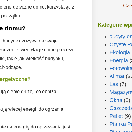
Czę
ie energetyczne domu, korzystając z
 początku.
Kategorie wp
ne domu?
audyty e
ką budynek zużywa na swoje
Czyste P
odzenie, wentylację i inne procesy.
Ekologia
i, takie jak wielkość budynku,
Energia
(
 chłodzące.
Fotowolta
Klimat
(3
nergetyczne?
Las
(7)
ją ciepło dłużej, co obniża
Magazyny
Okna
(3)
Oszczędz
ją więcej energii do ogrzania i
Pellet
(9)
Pianka P
ie na energię do ogrzewania jest
Piec zga