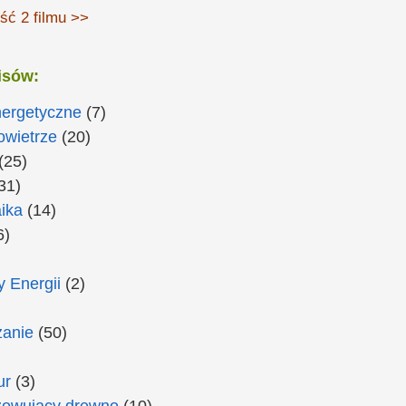
ść 2 filmu >>
isów:
nergetyczne
(7)
owietrze
(20)
(25)
31)
ika
(14)
6)
 Energii
(2)
anie
(50)
ur
(3)
zowujący drewno
(10)