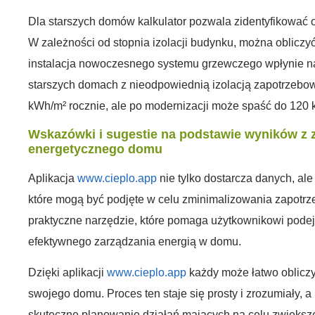
Dla starszych domów kalkulator pozwala zidentyfikować 
W zależności od stopnia izolacji budynku, można obliczyć
instalacja nowoczesnego systemu grzewczego wpłynie na 
starszych domach z nieodpowiednią izolacją zapotrzeb
kWh/m² rocznie, ale po modernizacji może spaść do 120
Wskazówki i sugestie na podstawie wyników z 
energetycznego domu
Aplikacja
www.cieplo.app
nie tylko dostarcza danych, ale
które mogą być podjęte w celu zminimalizowania zapotr
praktyczne narzędzie, które pomaga użytkownikowi pod
efektywnego zarządzania energią w domu.
Dzięki aplikacji
www.cieplo.app
każdy może łatwo oblicz
swojego domu. Proces ten staje się prosty i zrozumiały, 
skuteczne planowanie działań mających na celu zwiększe