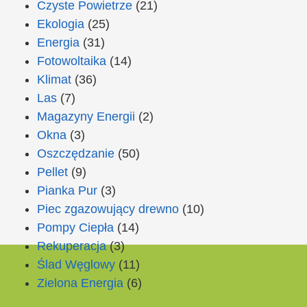
Czyste Powietrze
(21)
Ekologia
(25)
Energia
(31)
Fotowoltaika
(14)
Klimat
(36)
Las
(7)
Magazyny Energii
(2)
Okna
(3)
Oszczędzanie
(50)
Pellet
(9)
Pianka Pur
(3)
Piec zgazowujący drewno
(10)
Pompy Ciepła
(14)
Rekuperacja
(3)
Ślad Węglowy
(11)
Zielona Energia
(6)