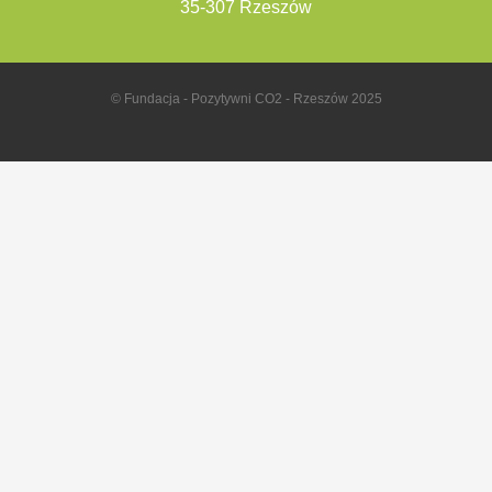
35-307 Rzeszów
© Fundacja - Pozytywni CO2 - Rzeszów 2025