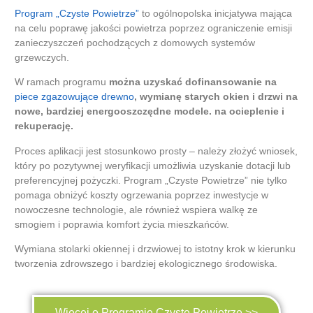
Program „Czyste Powietrze”
to ogólnopolska inicjatywa mająca
na celu poprawę jakości powietrza poprzez ograniczenie emisji
zanieczyszczeń pochodzących z domowych systemów
grzewczych.
W ramach programu
można uzyskać dofinansowanie na
piece zgazowujące drewno
, wymianę starych okien i drzwi na
nowe, bardziej energooszczędne modele. na ocieplenie i
rekuperację.
Proces aplikacji jest stosunkowo prosty – należy złożyć wniosek,
który po pozytywnej weryfikacji umożliwia uzyskanie dotacji lub
preferencyjnej pożyczki. Program „Czyste Powietrze” nie tylko
pomaga obniżyć koszty ogrzewania poprzez inwestycje w
nowoczesne technologie, ale również wspiera walkę ze
smogiem i poprawia komfort życia mieszkańców.
Wymiana stolarki okiennej i drzwiowej to istotny krok w kierunku
tworzenia zdrowszego i bardziej ekologicznego środowiska.
Więcej o Programie Czyste Powietrze >>