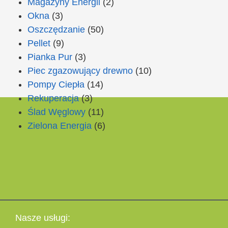
Magazyny Energii
(2)
Okna
(3)
Oszczędzanie
(50)
Pellet
(9)
Pianka Pur
(3)
Piec zgazowujący drewno
(10)
Pompy Ciepła
(14)
Rekuperacja
(3)
Ślad Węglowy
(11)
Zielona Energia
(6)
Nasze usługi: