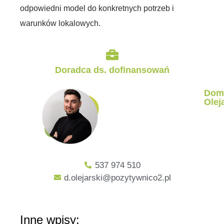
odpowiedni model do konkretnych potrzeb i
warunków lokalowych.
Doradca ds. dofinansowań
Dom
Olej
537 974 510
d.olejarski@pozytywnico2.pl
Inne wpisy: